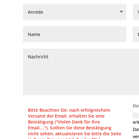
Da
er
Da
ve